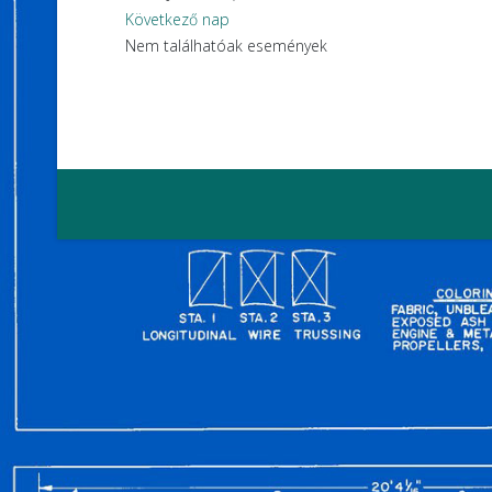
Következő nap
Nem találhatóak események