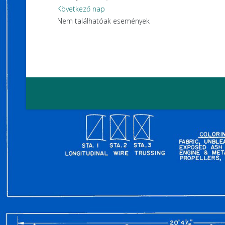
Következő nap
Nem találhatóak események