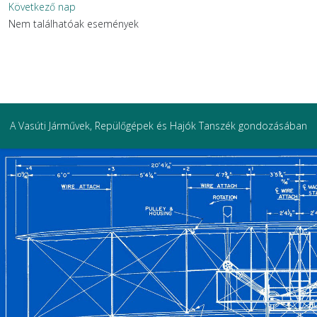
Következő nap
Nem találhatóak események
A Vasúti Járművek, Repülőgépek és Hajók Tanszék gondozásában