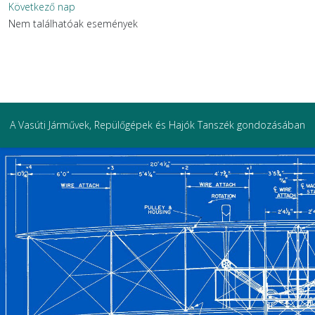
Következő nap
Nem találhatóak események
A Vasúti Járművek, Repülőgépek és Hajók Tanszék gondozásában